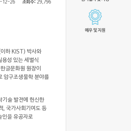
-12-26
조회수
29,796
예우 및 지원
하 KIST) 박사와
실용성 있는 세벌식
전 한글문화원 원장이
으로 암구조생물학 분야를
학기술 발전에 헌신한
적, 국가사회기여도 등
기술인을 유공자로