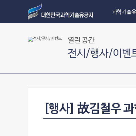
과학기술유
열린 공간
전시/행사/이벤
[행사] 故김철우 