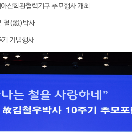
시아산학관협력기구 추모행사 개최
끈 철(鐵)박사
주기 기념행사