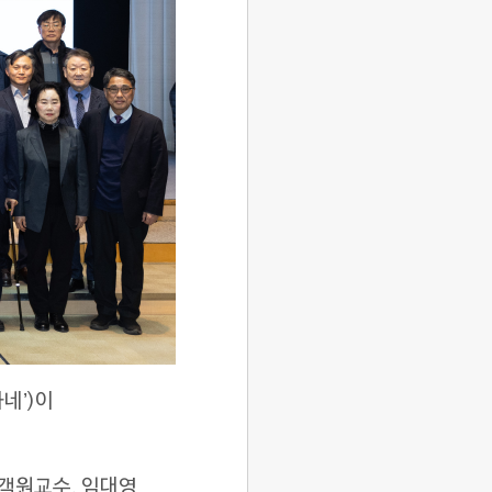
네’)이
객원교수, 임대영