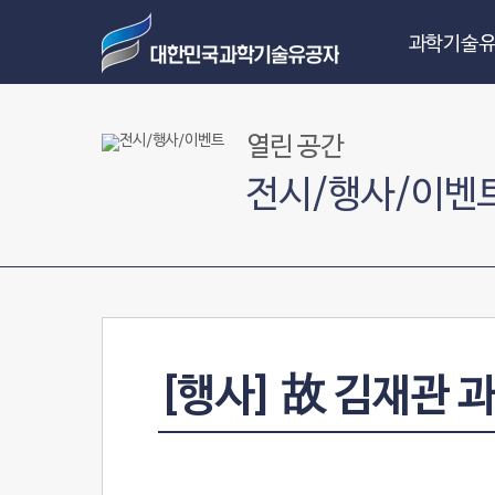
과학기술유
열린 공간
전시/행사/이벤
[행사] 故 김재관