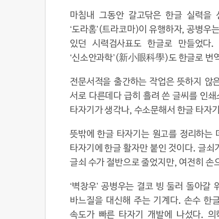
마침내 그동안 갈고닦은 한글 실력을 선
‘도라홈’(트라코마)이 유행하자, 공병우
있던 시력검사표도 한글로 만들었다.
‘신소안과학’(新小眼科學)도 한글로 번
전문서적을 출간하는 작업은 뜻하지 않은
서로 다른데다 급히 흘려 쓴 글씨를 인쇄
타자기가 생각나, 수소문해서 한글 타자기
뜻밖에 한글 타자기는 원고를 정리하는 데 
타자기에 한글 활자만 붙인 것이다. 글쇠가
글쇠 수가 절반으로 줄었지만, 여전히 손
‘벽창우’ 공병우는 결코 빙 둘러 돌아갈 
바느질을 대신해 주는 기계다. 손수 한
속도가 빠른 타자기 개발에 나섰다. 