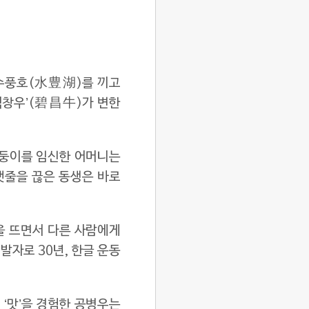
강 수풍호(水豊湖)를 끼고
벽창우’(碧昌牛)가 변한
쌍둥이를 임신한 어머니는
탯줄을 끊은 동생은 바로
’을 뜨면서 다른 사람에게
발자로 30년, 한글 운동
 ‘맛’을 경험한 공병우는