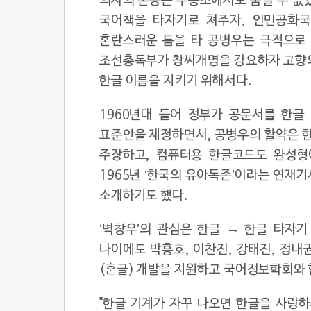
의사의 본능은 수용소에서도 숨길 수 없었
국어책을 타자기로 쳐주자, 인민공화국
혼란스러운 틈을 타 공병우는 극적으로 탈
조선총독부가 창씨개명을 강요하자 고향의 
한글 이름을 지키기 위해서다.
1960년대 들어 정부가 공문서를 한
표준안을 제정하면서, 공병우의 활약은 한
주장하고, 컴퓨터용 한글코드도 완성형에
1965년 ‘한국의 유아독존’이라는 연재기
소개하기도 했다.
‘벽창우’의 관심은 한글 → 한글 타자
나이에도 박흥호, 이찬진, 강태진, 정내
(ᄒᆞᆫ글) 개발을 지원하고 국어정보학회와 
"한글 기계가 자꾸 나오면 한글을 사랑하지