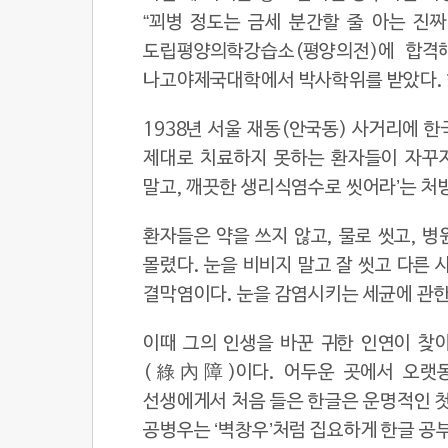
“꾀병 정도는 금세 분간할 줄 아는 진짜
도립평양의학강습소(평양의전)에 합격해
나고야제국대학에서 박사학위를 받았다. 
1938년 서울 재동(안국동) 사거리에 한
제대로 치료하지 못하는 환자들이 자꾸자꾸
말고, 깨끗한 생리식염수로 씻어라’는 처
환자들은 약을 쓰지 않고, 물로 씻고, 
몰렸다. 눈을 비비지 말고 잘 씻고 다른 
결막염이다. 눈을 감염시키는 세균에 관한
이때 그의 인생을 바꾼 귀한 인연이 찾
(綠內障)이다. 어두운 곳에서 오랫동
선생에게서 처음 들은 한글은 운명적인 
공병우는 ‘벽창우’처럼 집요하게 한글 공