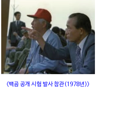
<백곰 공개 시험 발사 참관(1978년)>