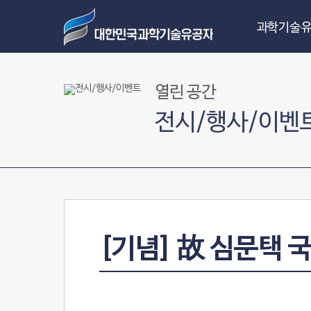
과학기술유
열린 공간
전시/행사/이벤
[기념] 故 심문택