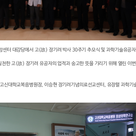
암센터 대강당에서 고(故) 장기려 박사 30주기 추모식 및 과학기술유공자
실천한 고(故) 장기려 유공자의 업적과 숭고한 뜻을 기리기 위해 열린 이
순 고신대학교복음병원장, 이승현 장기려기념의료선교센터, 유장렬 과학기