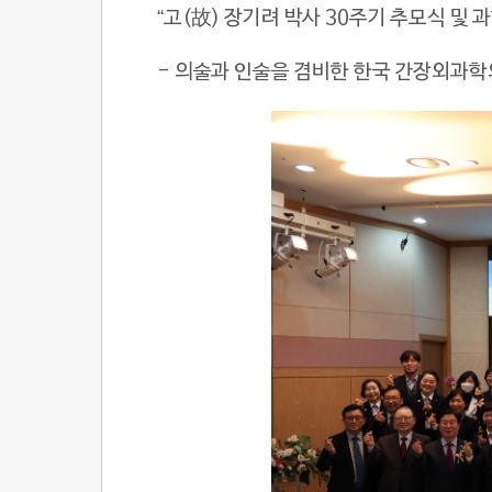
“
고
(
故
)
장기려 박사
30
주기 추모식 및 
- 의술과 인술을 겸비한 한국 간장외과학