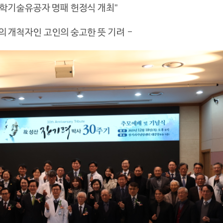
과학기술유공자 명패 헌정식 개최
”
의 개척자인 고인의 숭고한 뜻 기려 -