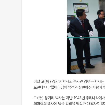
이날 고(故) 장기려 박사의 손자인 장여구 박사는
드린다”며, “할아버님의 업적과 실천하신 사랑과 
고(故) 장기려 박사는 지난 1943년 우리나라에
외과학의 역사에 남을 업적을 달성한 개척자로 평