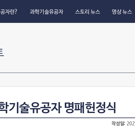
공자란?
과학기술유공자
스토리 뉴스
영상 뉴스
트
과학기술유공자 명패헌정식
작성일
202