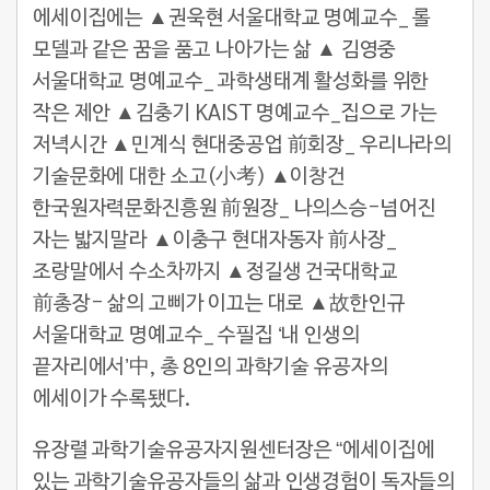
에세이집에는 ▲권욱현 서울대학교 명예교수_ 롤
모델과 같은 꿈을 품고 나아가는 삶 ▲ 김영중
서울대학교 명예교수_ 과학생태계 활성화를 위한
작은 제안 ▲김충기 KAIST 명예교수_집으로 가는
저녁시간 ▲민계식 현대중공업 前회장_ 우리나라의
기술문화에 대한 소고(小考) ▲이창건
한국원자력문화진흥원 前원장_ 나의스승-넘어진
자는 밟지말라 ▲이충구 현대자동자 前사장_
조랑말에서 수소차까지 ▲정길생 건국대학교
前총장- 삶의 고삐가 이끄는 대로 ▲故한인규
서울대학교 명예교수_ 수필집 ‘내 인생의
끝자리에서’中, 총 8인의 과학기술 유공자의
에세이가 수록됐다.
유장렬 과학기술유공자지원센터장은 “에세이집에
있는 과학기술유공자들의 삶과 인생경험이 독자들의