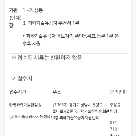
기관
1∼2. 상동
(단체)
3. 과학기술유공자 추천서 1부
장
* 과학기술유공자 후보자의 주민등록표 등본 1부 은
추후 제출
※ 접수된 서류는 반환하지 않음
ㅇ 접수처
접수기관
주소
문의전화
한국과학기술한림원
(13630) 경기도 성남시 분당구
주용규
돌마로 42 한국과학기술한림원회관
팀장
(과학기술유공자지원센터)
3층 과학기술유공자지원센터
031-
710-
4657