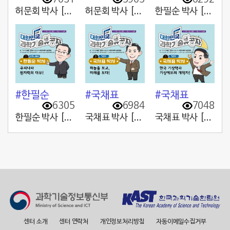
허문회 박사 [2. 중요한 건 밥 힘!]
허문회 박사 [1. 볍씨 한 알로 세상을 바꾸다!]
한필순 박사 [2. 기술의 독립, 나라의 독립!]
#한필순
#국채표
#국채표
6305
6984
7048
한필순 박사 [1. 우리나라 원자력의 대부!]
국채표 박사 [2. 하늘을 보고, 미래를 보다!]
국채표 박사 [1. 한국 기상학과 기상예보의 개척자!]
센터 소개
센터 연락처
개인정보처리방침
자동이메일수집거부