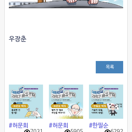
우장춘
목록
#허문회
#허문회
#한필순
7031
5905
6292