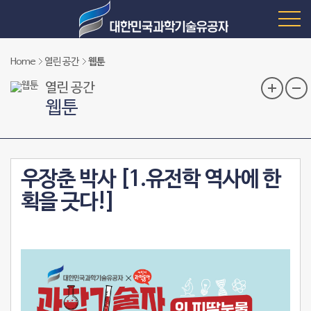
Home
열린 공간
웹툰
열린 공간
웹툰
우장춘 박사 [1.유전학 역사에 한
획을 긋다!]