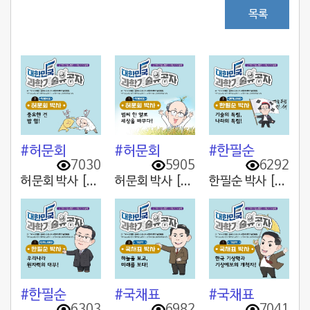
목록
#허문회
#허문회
#한필순
7030
5905
6292
허문회 박사 [2. 중요한 건 밥 힘!]
허문회 박사 [1. 볍씨 한 알로 세상을 바꾸다!]
한필순 박사 [2. 기술의 독립, 나라의 독립!]
#한필순
#국채표
#국채표
6303
6982
7041