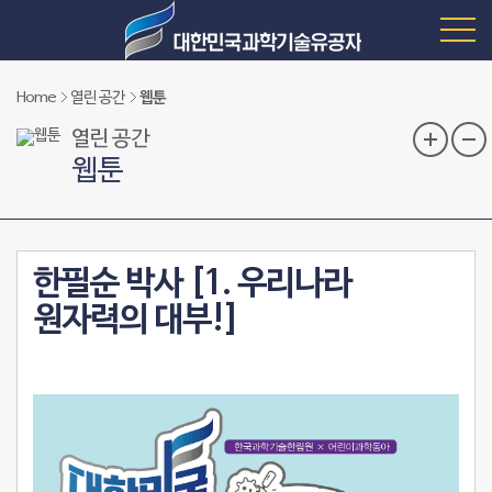
Home
열린 공간
웹툰
열린 공간
웹툰
한필순 박사 [1. 우리나라
원자력의 대부!]