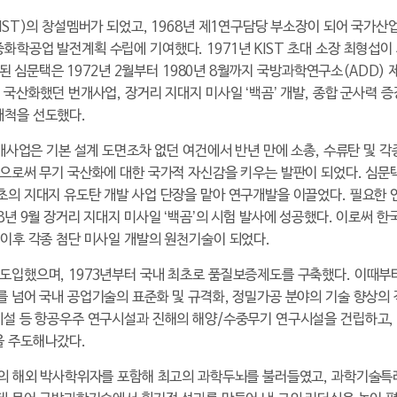
IST)의 창설멤버가 되었고, 1968년 제1연구담당 부소장이 되어 국가산
학공업 발전계획 수립에 기여했다. 1971년 KIST 초대 소장 최형섭
된 심문택은 1972년 2월부터 1980년 8월까지 국방과학연구소(ADD) 제2
 국산화했던 번개사업, 장거리 지대지 미사일 ‘백곰’ 개발, 종합 군사력 
개척을 선도했다.
개사업은 기본 설계 도면조차 없던 여건에서 반년 만에 소총, 수류탄 및 각
으로써 무기 국산화에 대한 국가적 자신감을 키우는 발판이 되었다. 심문택
초의 지대지 유도탄 개발 사업 단장을 맡아 연구개발을 이끌었다. 필요한
8년 9월 장거리 지대지 미사일 ‘백곰’의 시험 발사에 성공했다. 이로써 
이후 각종 첨단 미사일 개발의 원천기술이 되었다.
도입했으며, 1973년부터 국내 최초로 품질보증제도를 구축했다. 이때부
 넘어 국내 공업기술의 표준화 및 규격화, 정밀가공 분야의 기술 향상의
시설 등 항공우주 연구시설과 진해의 해양/수중무기 연구시설을 건립하고,
을 주도해나갔다.
3명의 해외 박사학위자를 포함해 최고의 과학두뇌를 불러들였고, 과학기술