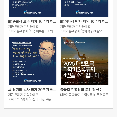
故 송희성 교수 타계 10주기 추모 스토리
故 이재성 박사 타계 10주기 추모 스토리
지금 우리가 기억해야 할
지금 우리가 기억해야 할
과학기술유공자 "한국 이론물리학의
과학기술유공자 "중화학공업 발전
성장을 이끈 선구자, 송희성"
주도한 국내 화학공학 선구자, 이재성"
故 장기려 박사 타계 30주기 추모 스토리
불꽃같은 열정과 도전 정신이 빚어낸 2025 대한민국 과학기술유공자 4인
지금 우리가 기억해야 할
대한민국 과학기술 역사를 바꾼 영웅들
과학기술유공자 "자신이 가진 모든
것을 아낌없이 베푼 박애주의 의사,
장기려 박사를 꼭 기억해주세요."