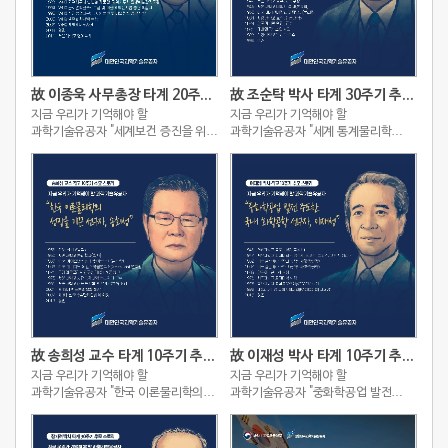
故 이종욱 사무총장 타계 20주기 추모 스토리
故 조순탁 박사 타계 30주기 추모 스토리
지금 우리가 기억해야 할
지금 우리가 기억해야 할
과학기술유공자 "세계보건 증진을 위해
과학기술유공자 "세계 통계물리학
헌신한 아시아의 슈바이처, 이종욱"
역사를 새로 쓴 세계적인
이론물리학자, 조순탁"
故 송희성 교수 타계 10주기 추모 스토리
故 이재성 박사 타계 10주기 추모 스토리
지금 우리가 기억해야 할
지금 우리가 기억해야 할
과학기술유공자 "한국 이론물리학의
과학기술유공자 "중화학공업 발전
성장을 이끈 선구자, 송희성"
주도한 국내 화학공학 선구자, 이재성"