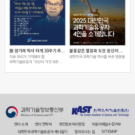
故 장기려 박사 타계 30주기 추모 스토리
불꽃같은 열정과 도전 정신이 빚어낸 2025 대한민국 과학기술유공자 4인
지금 우리가 기억해야 할
대한민국 과학기술 역사를 바꾼 영웅들
과학기술유공자 "자신이 가진 모든
것을 아낌없이 베푼 박애주의 의사,
장기려 박사를 꼭 기억해주세요."
센터 소개
센터 연락처
개인정보처리방침
자동이메일수집거부
대한민국과학기술유공자 배너달기
찾아오시는 길
SITEMAP