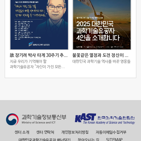
故 장기려 박사 타계 30주기 추모 스토리
불꽃같은 열정과 도전 정신이 빚어낸 2025 대한민국 과학기술유공자 4인
지금 우리가 기억해야 할
대한민국 과학기술 역사를 바꾼 영웅들
과학기술유공자 "자신이 가진 모든
것을 아낌없이 베푼 박애주의 의사,
장기려 박사를 꼭 기억해주세요."
센터 소개
센터 연락처
개인정보처리방침
자동이메일수집거부
대한민국과학기술유공자 배너달기
찾아오시는 길
SITEMAP