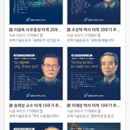
故 이종욱 사무총장 타계 20주기 추모 스토리
故 조순탁 박사 타계 30주기 추모 스토리
지금 우리가 기억해야 할
지금 우리가 기억해야 할
과학기술유공자 "세계보건 증진을 위해
과학기술유공자 "세계 통계물리학
헌신한 아시아의 슈바이처, 이종욱"
역사를 새로 쓴 세계적인
이론물리학자, 조순탁"
故 송희성 교수 타계 10주기 추모 스토리
故 이재성 박사 타계 10주기 추모 스토리
지금 우리가 기억해야 할
지금 우리가 기억해야 할
과학기술유공자 "한국 이론물리학의
과학기술유공자 "중화학공업 발전
성장을 이끈 선구자, 송희성"
주도한 국내 화학공학 선구자, 이재성"