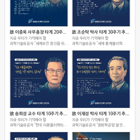
故 이종욱 사무총장 타계 20주기 추모 스토리
故 조순탁 박사 타계 30주기 추모 스토리
지금 우리가 기억해야 할
지금 우리가 기억해야 할
과학기술유공자 "세계보건 증진을 위해
과학기술유공자 "세계 통계물리학
헌신한 아시아의 슈바이처, 이종욱"
역사를 새로 쓴 세계적인
이론물리학자, 조순탁"
故 송희성 교수 타계 10주기 추모 스토리
故 이재성 박사 타계 10주기 추모 스토리
지금 우리가 기억해야 할
지금 우리가 기억해야 할
과학기술유공자 "한국 이론물리학의
과학기술유공자 "중화학공업 발전
성장을 이끈 선구자, 송희성"
주도한 국내 화학공학 선구자, 이재성"