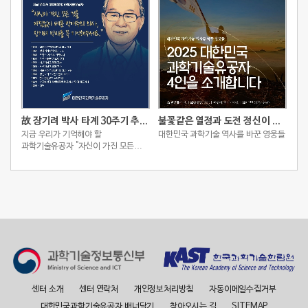
故 장기려 박사 타계 30주기 추모 스토리
불꽃같은 열정과 도전 정신이 빚어낸 2025 대한민국 과학기술유공자 4인
지금 우리가 기억해야 할
대한민국 과학기술 역사를 바꾼 영웅들
과학기술유공자 "자신이 가진 모든
것을 아낌없이 베푼 박애주의 의사,
장기려 박사를 꼭 기억해주세요."
센터 소개
센터 연락처
개인정보처리방침
자동이메일수집거부
대한민국과학기술유공자 배너달기
찾아오시는 길
SITEMAP