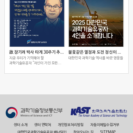
故 장기려 박사 타계 30주기 추모 스토리
불꽃같은 열정과 도전 정신이 빚어낸 2025 대한민국 과학기술유공자 4인
지금 우리가 기억해야 할
대한민국 과학기술 역사를 바꾼 영웅들
과학기술유공자 "자신이 가진 모든
것을 아낌없이 베푼 박애주의 의사,
장기려 박사를 꼭 기억해주세요."
센터 소개
센터 연락처
개인정보처리방침
자동이메일수집거부
대한민국과학기술유공자 배너달기
찾아오시는 길
SITEMAP