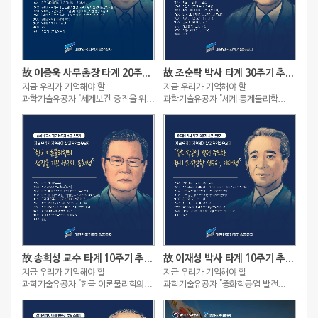
故 이종욱 사무총장 타계 20주기 추모 스토리
故 조순탁 박사 타계 30주기 추모 스토리
지금 우리가 기억해야 할
지금 우리가 기억해야 할
과학기술유공자 "세계보건 증진을 위해
과학기술유공자 "세계 통계물리학
헌신한 아시아의 슈바이처, 이종욱"
역사를 새로 쓴 세계적인
이론물리학자, 조순탁"
故 송희성 교수 타계 10주기 추모 스토리
故 이재성 박사 타계 10주기 추모 스토리
지금 우리가 기억해야 할
지금 우리가 기억해야 할
과학기술유공자 "한국 이론물리학의
과학기술유공자 "중화학공업 발전
성장을 이끈 선구자, 송희성"
주도한 국내 화학공학 선구자, 이재성"