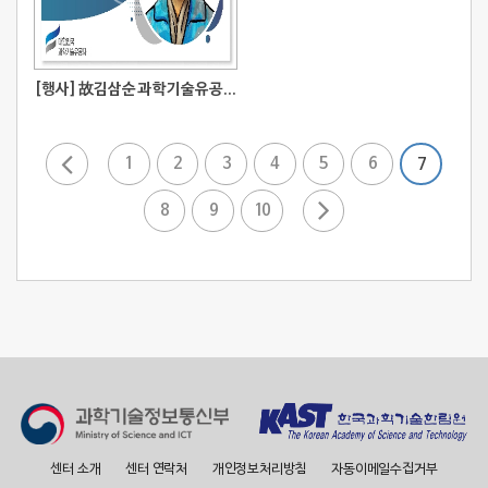
[행사] 故김삼순 과학기술유공자 헌정강연
1
2
3
4
5
6
7
8
9
10
센터 소개
센터 연락처
개인정보처리방침
자동이메일수집거부