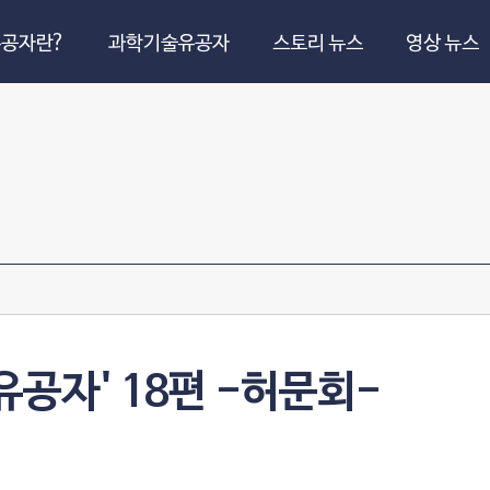
공자란?
과학기술유공자
스토리 뉴스
영상 뉴스
공자' 18편 -허문회-