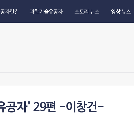
공자란?
과학기술유공자
스토리 뉴스
영상 뉴스
공자' 29편 -이창건-