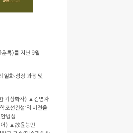
공훈록)를 지난 9월
 일화‧성장 과정 및
한 기상학자) ▲김명자
과학조선건설’의 비전을
故안병성
니어) ▲故윤능민