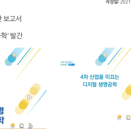
작성일
2021
안 보고서
공학
’
발간