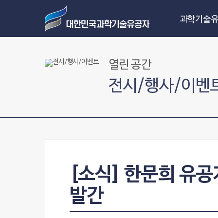
과학기술유
열린 공간
전시/행사/이벤
[소식] 한문희 유
발간