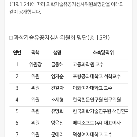
(`19.1.24)에 따라 과학기술유공자심사위원회명단을 아래와
같이 공개합니다.
□ 과학기술유공자심사위원회 명단(총 15인)
연번
직책
성명
소속및직위
1
위원장
금종해
고등과학원 교수
2
위원
임지순
포항공과대학교 석학교수
3
위원
전길자
이화여자대학교 교수
4
위원
조세형
한국천문연구원 연구위원
5
위원
유명희
한국과학기술연구원 책임연구원
6
위원
양윤선
메디소프트(주) 대표이사
7
위원
문애리
덕성여자대학교 교수