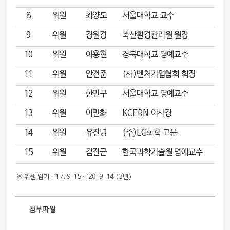
8
위원
최양도
서울대학교 교수
9
위원
장원경
축산환경관리원 원장
10
위원
이용현
경북대학교 명예교수
11
위원
안건준
(사)벤처기업협회 회장
12
위원
한민구
서울대학교 명예교수
13
위원
이민화
KCERN 이사장
14
위원
유진녕
(주)LG화학 고문
15
위원
김진근
한국과학기술원 명예교수
※ 위원 임기 : ’17. 9. 15∼’20. 9. 14 (3년)
첨부파일