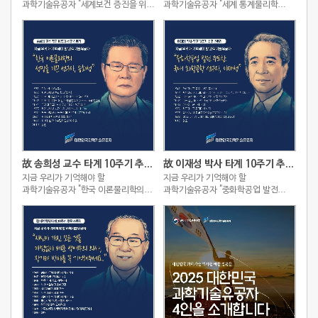
과학기술유공자 "세계보건 증진을 위해
과학기술유공자 "세계 통계물리학
헌신한 아시아의 슈바이처, 이종욱"
역사를 새로 쓴 세계적인
이론물리학자, 조순탁"
故 송희성 교수 타계 10주기 추모 스토리
故 이재성 박사 타계 10주기 추모 스토리
지금 우리가 기억해야 할
지금 우리가 기억해야 할
과학기술유공자 "한국 이론물리학의
과학기술유공자 "중화학공업 발전
성장을 이끈 선구자, 송희성"
주도한 국내 화학공학 선구자, 이재성"