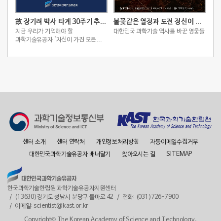
故 장기려 박사 타계 30주기 추모 스토리
불꽃같은 열정과 도전 정신이 빚어낸 2025 대한민국 과학기술유공자 4인
지금 우리가 기억해야 할
대한민국 과학기술 역사를 바꾼 영웅들
과학기술유공자 "자신이 가진 모든
것을 아낌없이 베푼 박애주의 의사,
장기려 박사를 꼭 기억해주세요."
센터 소개
센터 연락처
개인정보처리방침
자동이메일수집거부
대한민국과학기술유공자 배너달기
찾아오시는 길
SITEMAP
한국과학기술한림원 과학기술유공자지원센터
(13630)경기도 성남시 분당구 돌마로 42
전화: (031)726-7900
이메일: scientist@kast.or.kr
Copyright© The Korean Academy of Science and Technology,