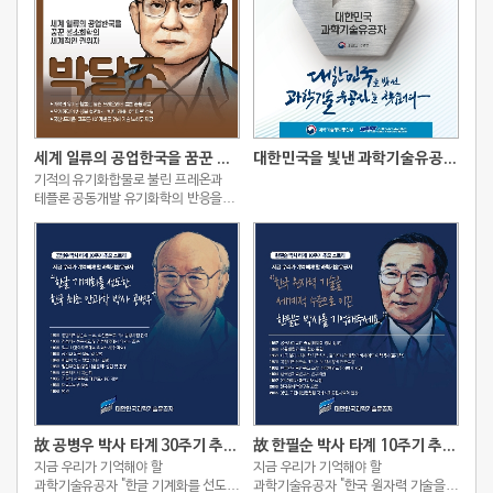
세계 일류의 공업한국을 꿈꾼 불소화학의 세계적인 권위자
대한민국을 빛낸 과학기술유공자를 찾습니다
기적의 유기화합물로 불린 프레온과
테플론 공동개발 유기화학의 반응을
설명하는 ‘박의 카바니온 이론’ 수립
국산 프레온 ‘코프론-12’ 개발을 위해
기술 노하우 제공
故 공병우 박사 타계 30주기 추모 스토리
故 한필순 박사 타계 10주기 추모 스토리
지금 우리가 기억해야 할
지금 우리가 기억해야 할
과학기술유공자 "한글 기계화를 선도한
과학기술유공자 "한국 원자력 기술을