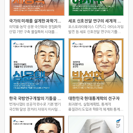
국가의 미래를 설계한 과학기술행정가
세포 신호전달 연구의 세계적 선구자
의약품·농약 성분 국산화와 정밀화학
포스포라이페이스 C(PLC) 아이소자임
산업 기반 구축 물질특허 시대를
발견 등 세포 신호전달 연구의 기틀을
대비한 신물질 창출 연구체제 확립
마련 퍼옥시레독신(Prx) 항산화효소
과학기술연합대학원대학교 설립 등
발견 등 산화환원 생물학 분야를 개척
과학기술 진흥정책 주도
이화여대, 연세대, 기초과학연구원 등
한국 생명과학 기반 강화에 기여
한국 국방연구개발의 기틀을 닦은 연구관리자
대한민국 현대통계학의 선구자
번개사업의 성공적 완수로 기본 병기
회귀분석, 실험계획법, 통계적
국산화 달성 장거리 지대지 미사일
품질관리 도입과 학문적 체계화 통계적
백곰 개발 사업 주도 국내 최초의
공정관리 패키지 개발 등 산업체
품질보증제도 구축으로 공업기술의
품질관리 확산 지원 과학기술정책
표준화 및 규격화 기여
자문과 기고 활동을 통한 과학기술
진흥 도모