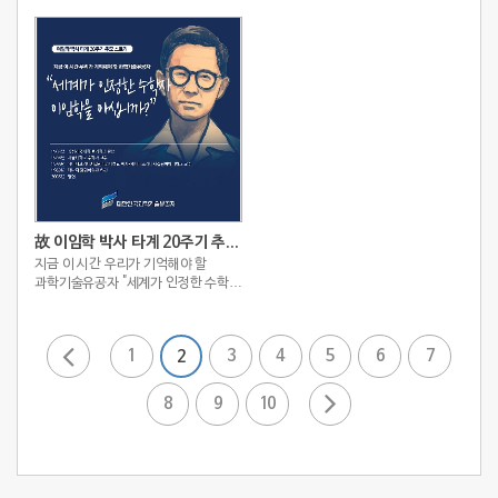
한국 최초 안과학 박사 공병우"
세계적 수준으로 이끈 한필순 박사를
기억해주세요."
故 이임학 박사 타계 20주기 추모 스토리
지금 이 시간 우리가 기억해야 할
과학기술유공자 "세계가 인정한 수학자
이임학을 아십니까?"
1
3
4
5
6
7
2
8
9
10